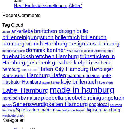
Jan.
Neu!
Keine
Neu! Frühstücksbrettchen „Alster“
Frühstücksbret
Kommentare
Recent Comments
zu
„Speicherstadt“
Neu!
Tag Cloud
Frühstücksbrettchen
brettchen design
brille
„Alster“
ankerliebe
alster
brillenreinigungstuch
brillentuch
brillentuch
hamburg
brunch Hamburg
design aus hamburg
dominik kentner
design hamburg
Eisenkanne
elbphilharmonie
elphi
fruehstücksbrettchen Hamburg
frühstücken in
Hamburg
geschenk
geschenk elphi
geschenk
Hafen City Hamburg
hamburg
Hamburger
gusseisern
Hamburg Hafen
Kartenspiel
hamburg meine perle
koje brillentuch
Illustrator Hamburg
japan
kaffee
koje store
made in hamburg
Label Hamburg
picobella
picobello
reinigungstuch
nordisch by nature
Sehenswürdigkeiten Hamburg
shoplocal
segeln
souvenir
Spielkarten maritim
typisch hamburg
hamburg
tee
teekanne
teepott
wacholderdrink
Kategorien