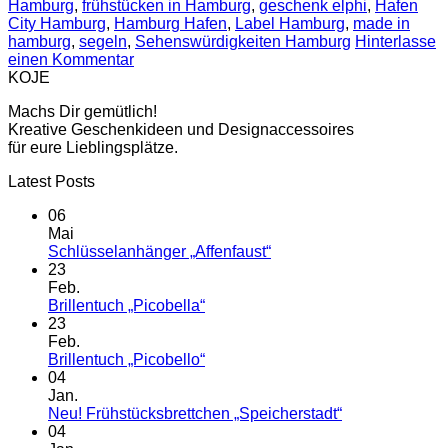
Hamburg
,
frühstücken in Hamburg
,
geschenk elphi
,
Hafen
City Hamburg
,
Hamburg Hafen
,
Label Hamburg
,
made in
hamburg
,
segeln
,
Sehenswürdigkeiten Hamburg
Hinterlasse
einen Kommentar
KOJE
Machs Dir gemütlich!
Kreative Geschenkideen und Designaccessoires
für eure Lieblingsplätze.
Latest Posts
06
Mai
Keine
Schlüsselanhänger „Affenfaust“
Kommentare
23
zu
Feb.
Schlüsselanhänger
Keine
Brillentuch „Picobella“
„Affenfaust“
Kommentare
23
zu
Feb.
Brillentuch
Keine
Brillentuch „Picobello“
„Picobella“
Kommentare
04
zu
Jan.
Brillentuch
Keine
Neu! Frühstücksbrettchen „Speicherstadt“
„Picobello“
Kommentare
04
zu