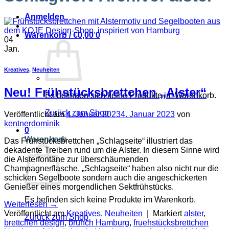
Anmelden
Warenkorb /
€
0,00
0
04
Jan.
Kreatives
,
Neuheiten
Neu! Frühstücksbrettchen „Alster“
Es befinden sich keine Produkte im Warenkorb.
Zurück zum Shop
Veröffentlicht am
4. Januar 2023
4. Januar 2023
von
kentnerdominik
0
Warenkorb
Das Frühstücksbrettchen „Schlagseite“ illustriert das
dekadente Treiben rund um die Alster. In diesem Sinne wird
die Alsterfontäne zur überschäumenden
Champagnerflasche. „Schlagseite“ haben also nicht nur die
schicken Segelboote sondern auch die angeschickerten
Genießer eines morgendlichen Sektfrühstücks.
Es befinden sich keine Produkte im Warenkorb.
Weiterlesen
→
Veröffentlicht am
Kreatives
,
Neuheiten
|
Markiert
alster
,
Zurück zum Shop
brettchen design
,
brunch Hamburg
,
fruehstücksbrettchen