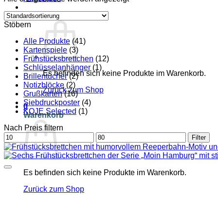
Warenkorb /
€
0,00
0
Stöbern
Alle Produkte
(41)
Kartenspiele
(3)
Frühstücksbrettchen
(12)
Schlüsselanhänger
(1)
Es befinden sich keine Produkte im Warenkorb.
Brillentücher
(2)
Notizblöcke
(2)
Zurück zum Shop
Grußkarten
(16)
Siebdruckposter
(4)
0
KOJE Selected
(1)
Warenkorb
Nach Preis filtern
Min.
Max.
Filter
Preis
Preis
Es befinden sich keine Produkte im Warenkorb.
Zurück zum Shop