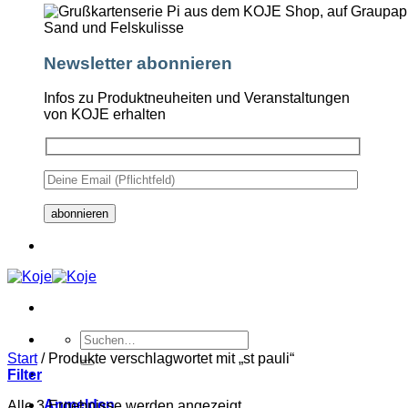
Newsletter abonnieren
Infos zu Produktneuheiten und Veranstaltungen
von KOJE erhalten
Suchen
nach:
Start
/
Produkte verschlagwortet mit „st pauli“
Filter
Anmelden
Alle 3 Ergebnisse werden angezeigt