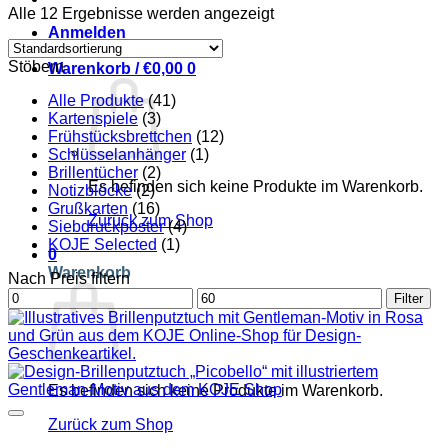
Alle 12 Ergebnisse werden angezeigt
Anmelden
Stöbern
Warenkorb /
€
0,00
0
Alle Produkte
(41)
Kartenspiele
(3)
Frühstücksbrettchen
(12)
Schlüsselanhänger
(1)
Brillentücher
(2)
Es befinden sich keine Produkte im Warenkorb.
Notizblöcke
(2)
Grußkarten
(16)
Zurück zum Shop
Siebdruckposter
(4)
KOJE Selected
(1)
0
Warenkorb
Nach Preis filtern
Min.
Max.
Filter
Preis
Preis
Es befinden sich keine Produkte im Warenkorb.
Zurück zum Shop