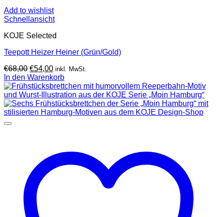
Add to wishlist
Schnellansicht
KOJE Selected
Teepott Heizer Heiner (Grün/Gold)
Ursprünglicher
Aktueller
€
68,00
€
54,00
inkl. MwSt.
Preis
Preis
In den Warenkorb
war:
ist:
€68,00
€54,00.