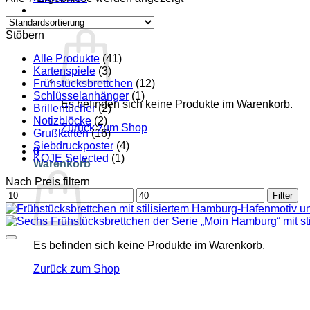
Warenkorb /
€
0,00
0
Stöbern
Alle Produkte
(41)
Kartenspiele
(3)
Frühstücksbrettchen
(12)
Schlüsselanhänger
(1)
Es befinden sich keine Produkte im Warenkorb.
Brillentücher
(2)
Notizblöcke
(2)
Zurück zum Shop
Grußkarten
(16)
Siebdruckposter
(4)
0
KOJE Selected
(1)
Warenkorb
Nach Preis filtern
Min.
Max.
Filter
Preis
Preis
Es befinden sich keine Produkte im Warenkorb.
Zurück zum Shop