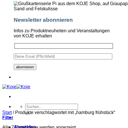
Newsletter abonnieren
Infos zu Produktneuheiten und Veranstaltungen
von KOJE erhalten
Suchen
nach:
Start
/
Produkte verschlagwortet mit „hamburg frühstück“
Filter
Anmelden
Alle 7 Ergebnisse werden angezeigt