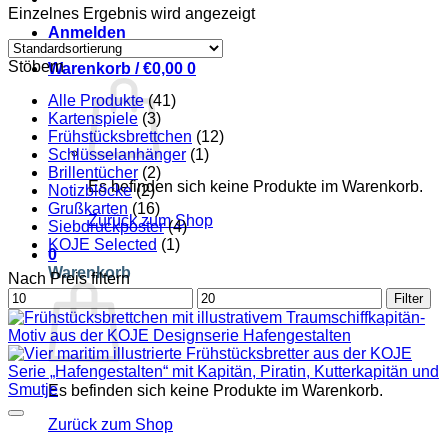
Einzelnes Ergebnis wird angezeigt
Anmelden
Stöbern
Warenkorb /
€
0,00
0
Alle Produkte
(41)
Kartenspiele
(3)
Frühstücksbrettchen
(12)
Schlüsselanhänger
(1)
Brillentücher
(2)
Es befinden sich keine Produkte im Warenkorb.
Notizblöcke
(2)
Grußkarten
(16)
Zurück zum Shop
Siebdruckposter
(4)
KOJE Selected
(1)
0
Warenkorb
Nach Preis filtern
Min.
Max.
Filter
Preis
Preis
Es befinden sich keine Produkte im Warenkorb.
Zurück zum Shop