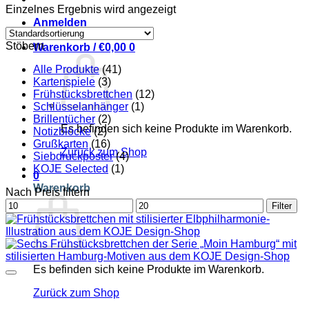
Einzelnes Ergebnis wird angezeigt
Anmelden
Stöbern
Warenkorb /
€
0,00
0
Alle Produkte
(41)
Kartenspiele
(3)
Frühstücksbrettchen
(12)
Schlüsselanhänger
(1)
Brillentücher
(2)
Es befinden sich keine Produkte im Warenkorb.
Notizblöcke
(2)
Grußkarten
(16)
Zurück zum Shop
Siebdruckposter
(4)
KOJE Selected
(1)
0
Warenkorb
Nach Preis filtern
Min.
Max.
Filter
Preis
Preis
Es befinden sich keine Produkte im Warenkorb.
Zurück zum Shop