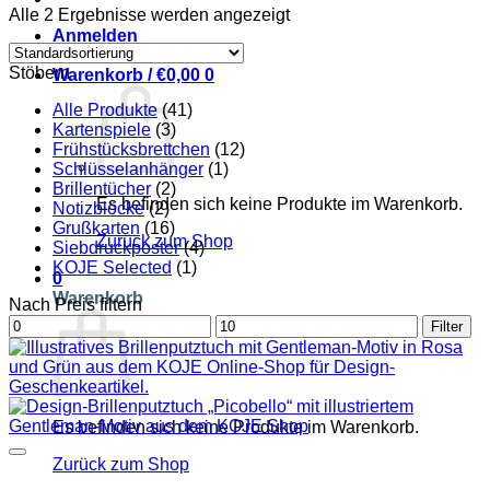
Alle 2 Ergebnisse werden angezeigt
Anmelden
Stöbern
Warenkorb /
€
0,00
0
Alle Produkte
(41)
Kartenspiele
(3)
Frühstücksbrettchen
(12)
Schlüsselanhänger
(1)
Brillentücher
(2)
Es befinden sich keine Produkte im Warenkorb.
Notizblöcke
(2)
Grußkarten
(16)
Zurück zum Shop
Siebdruckposter
(4)
KOJE Selected
(1)
0
Warenkorb
Nach Preis filtern
Min.
Max.
Filter
Preis
Preis
Es befinden sich keine Produkte im Warenkorb.
Zurück zum Shop