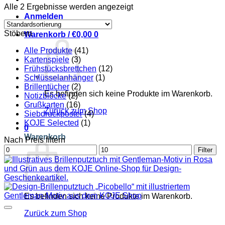
Alle 2 Ergebnisse werden angezeigt
Anmelden
Stöbern
Warenkorb /
€
0,00
0
Alle Produkte
(41)
Kartenspiele
(3)
Frühstücksbrettchen
(12)
Schlüsselanhänger
(1)
Brillentücher
(2)
Es befinden sich keine Produkte im Warenkorb.
Notizblöcke
(2)
Grußkarten
(16)
Zurück zum Shop
Siebdruckposter
(4)
KOJE Selected
(1)
0
Warenkorb
Nach Preis filtern
Min.
Max.
Filter
Preis
Preis
Es befinden sich keine Produkte im Warenkorb.
Zurück zum Shop